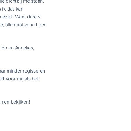
ie dichtbij me staan.
s ik dat kan
mezelf. Want divers
e, allemaal vanuit een
 Bo en Annelies,
aar minder regisseren
t voor mij als het
omen bekijken!