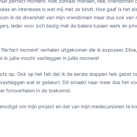
 hun
perfect moment
. Niet zomaar mensen, nee, vriendinnen d
sies en interesses is wat mij met ze bindt. Hoe gaaf is het al
on ik de diversiteit van mijn vriendinnen maar dus ook van 
igers. Ieder voor zich bezig met de balans tussen werk en priv
‘
Perfect moment’
verhalen uitgekomen die ik exposeer. Eline,
 ik jullie mocht vastleggen in
jullie moment
!
rots op. Ook op het feit dat ik de eerste stappen heb gezet n
 vastleggen wat er gebeurt. Dit smaakt naar meer dus het voel
er fotoverhalen in de toekomst.
genodigd om mijn project en dat van mijn medecursisten te k