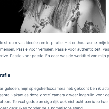
 stroom van ideeëen en inspiratie. Het enthousiasme, mijn in
 mensen. Passie voor verhalen. Passie voor authenticiteit. Pa
drive. Passie voor passie. En daar was de werktitel van mijn 
rafie
jaar geleden, mijn spiegelreflexcamera heb gekocht ben ik act
aantal vakanties deze ‘grote’ camera alweer ingeruild voor d
oon. Te veel gedoe en eigenlijk ook niet echt een idee hoe 
moest gebruiken zonder de automatische stand.