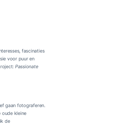
teresses, fascinaties
ssie voor puur en
project:
Passionate
ief gaan fotograferen.
e oude kleine
ik de