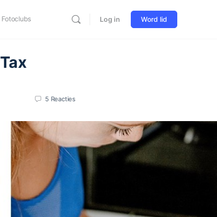
Fotoclubs
Log in
Word lid
 Tax
5
Reacties