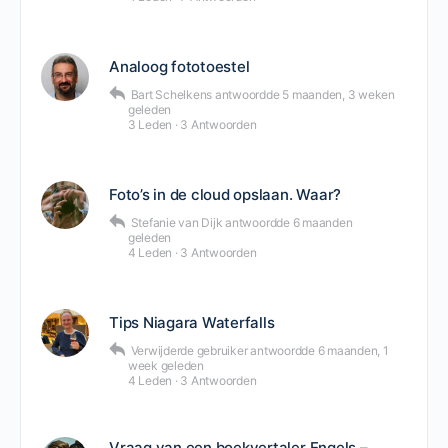
Analoog fototoestel
Bart Schelkens
antwoordde
5 maanden, 3 weken
geleden
3 Leden
·
3 Antwoorden
Foto’s in de cloud opslaan. Waar?
Stefanie van Dijk
antwoordde
6 maanden
geleden
4 Leden
·
3 Antwoorden
Tips Niagara Waterfalls
Verwijderde gebruiker
antwoordde
6 maanden, 1
week geleden
4 Leden
·
3 Antwoorden
Vraag van een boekvertaler Engels –