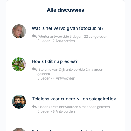
Alle discussies
Wat is het vervolg van fotoclub.nl?
Wouter
antwoordde
5 dagen, 22 uur geleden
3 Leden
·
2 Antwoorden
Hoe zit dit nu precies?
Stefanie van Dijk
antwoordde
2 maanden
geleden
3 Leden
·
4 Antwoorden
Telelens voor oudere Nikon spiegelreflex
Oscar Aerdts
antwoordde
5 maanden geleden
3 Leden
·
8 Antwoorden