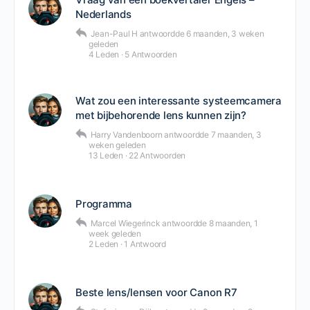
Nederlands
Jean-Paul H
antwoordde
6 maanden, 3 weken
geleden
4 Leden
·
5 Antwoorden
Wat zou een interessante systeemcamera
met bijbehorende lens kunnen zijn?
Harry Vandenboorn
antwoordde
7 maanden, 3
weken geleden
13 Leden
·
22 Antwoorden
Programma
Marcel Wiegerinck
antwoordde
8 maanden, 1
week geleden
2 Leden
·
1 Antwoord
Beste lens/lensen voor Canon R7