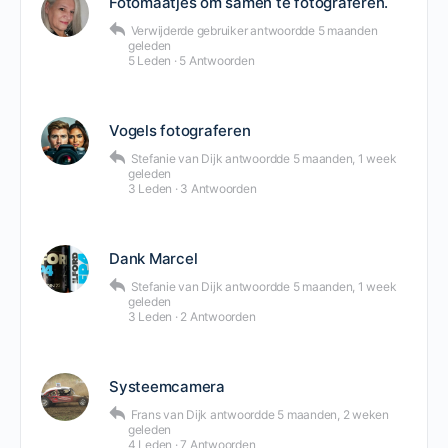
Fotomaatjes om samen te fotograferen.
Verwijderde gebruiker
antwoordde
5 maanden
geleden
5 Leden
·
5 Antwoorden
Vogels fotograferen
Stefanie van Dijk
antwoordde
5 maanden, 1 week
geleden
3 Leden
·
3 Antwoorden
Dank Marcel
Stefanie van Dijk
antwoordde
5 maanden, 1 week
geleden
3 Leden
·
2 Antwoorden
Systeemcamera
Frans van Dijk
antwoordde
5 maanden, 2 weken
geleden
4 Leden
·
7 Antwoorden