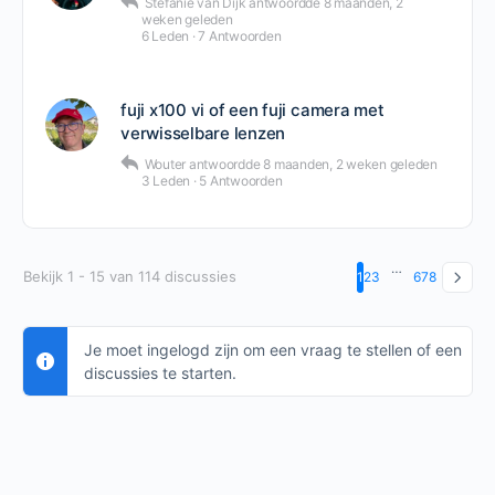
Stefanie van Dijk
antwoordde
8 maanden, 2
weken geleden
6 Leden
·
7 Antwoorden
fuji x100 vi of een fuji camera met
verwisselbare lenzen
Wouter
antwoordde
8 maanden, 2 weken geleden
3 Leden
·
5 Antwoorden
…
Bekijk 1 - 15 van 114 discussies
1
2
3
6
7
8
Je moet ingelogd zijn om een vraag te stellen of een
discussies te starten.