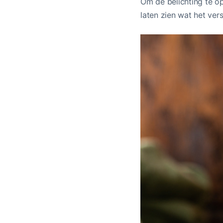
Om de belichting te op
laten zien wat het versch