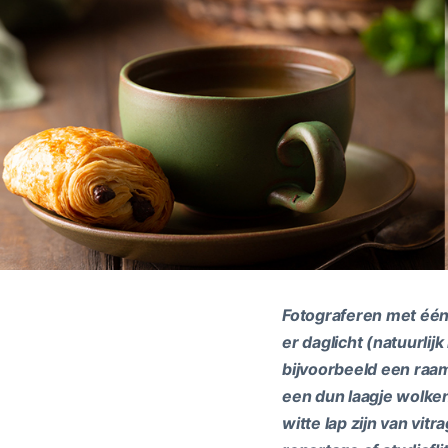
Fotograferen met één 
er daglicht (natuurlij
bijvoorbeeld een raam.
een dun laagje wolken
witte lap zijn van vit