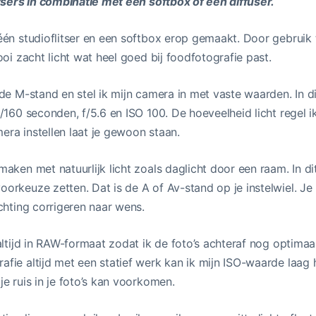
tsers in combinatie met een softbox of een diffuser.
één studioflitser en een softbox erop gemaakt. Door gebruik
ooi zacht licht wat heel goed bij foodfotografie past.
de M-stand en stel ik mijn camera in met vaste waarden. In di
/160 seconden, f/5.6 en ISO 100. De hoeveelheid licht regel 
mera instellen laat je gewoon staan.
aken met natuurlijk licht zoals daglicht door een raam. In di
rkeuze zetten. Dat is de A of Av-stand op je instelwiel. Je
chting corrigeren naar wens.
altijd in RAW-formaat zodat ik de foto’s achteraf nog optima
ie altijd met een statief werk kan ik mijn ISO-waarde laag 
e ruis in je foto’s kan voorkomen.