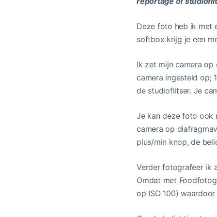
reportage of studiofli
Deze foto heb ik met 
softbox krijg je een m
Ik zet mijn camera op 
camera ingesteld op; 1
de studioflitser. Je ca
Je kan deze foto ook m
camera op diafragmavoo
plus/min knop, de beli
Verder fotografeer ik 
Omdat met Foodfotograf
op ISO 100) waardoor j