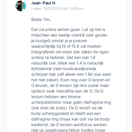
Jean-Paul H
Leden
22/02/2025 om 19:59 uur
Beste Tim,
Dat zal prima samen gaan. Let op het is
misschien een beetje overkill (ook gezien
je budget) omdat je je poezen
waarschijnlijk bij f4 of f5.6 zal moeten
fotograferen om meer dan alleen de ogen
scherp te hebben. Dat kan een 1.8
natuurlijk ook. Maar een 1.4 is natuurlijk
lichtsterker (niet noodzakelijkerwijs
scherper heb zelf alleen een 1.8d dus weet
het niet zeker). Even nog over D lenzen en
G lenzen, de D lenzen zijn iets ouder maar
optisch vaak hetzelfde dan de G. De G
lenzen hebben een interne
scherpstelmotor maar geen diafragma ring
(dat doet de body). De D wordt via de
body scherpgesteld en heeft wel een
diafragma ring (maar kan ook via de body
bediend), de D lenzen autofocus werken
niet op goedkopere Nikon bodies (maar