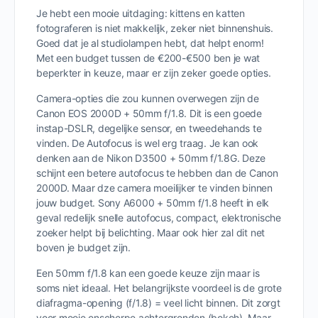
Je hebt een mooie uitdaging: kittens en katten
fotograferen is niet makkelijk, zeker niet binnenshuis.
Goed dat je al studiolampen hebt, dat helpt enorm!
Met een budget tussen de €200-€500 ben je wat
beperkter in keuze, maar er zijn zeker goede opties.
Camera-opties die zou kunnen overwegen zijn de
Canon EOS 2000D + 50mm f/1.8. Dit is een goede
instap-DSLR, degelijke sensor, en tweedehands te
vinden. De Autofocus is wel erg traag. Je kan ook
denken aan de Nikon D3500 + 50mm f/1.8G. Deze
schijnt een betere autofocus te hebben dan de Canon
2000D. Maar dze camera moeilijker te vinden binnen
jouw budget. Sony A6000 + 50mm f/1.8 heeft in elk
geval redelijk snelle autofocus, compact, elektronische
zoeker helpt bij belichting. Maar ook hier zal dit net
boven je budget zijn.
Een 50mm f/1.8 kan een goede keuze zijn maar is
soms niet ideaal. Het belangrijkste voordeel is de grote
diafragma-opening (f/1.8) = veel licht binnen. Dit zorgt
voor mooie onscherpe achtergronden (bokeh). Maar