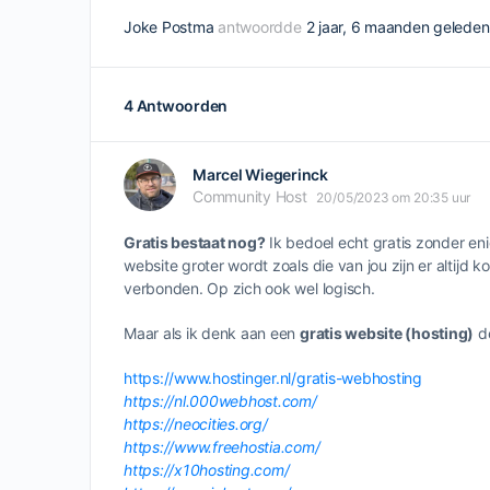
Joke Postma
antwoordde
2 jaar, 6 maanden geleden
4 Antwoorden
Marcel Wiegerinck
Community Host
20/05/2023 om 20:35 uur
Gratis bestaat nog?
Ik bedoel echt gratis zonder eni
website groter wordt zoals die van jou zijn er altijd
verbonden. Op zich ook wel logisch.
Maar als ik denk aan een
gratis website (hosting)
de
https://www.hostinger.nl/gratis-webhosting
https://nl.000webhost.com/
https://neocities.org/
https://www.freehostia.com/
https://x10hosting.com/