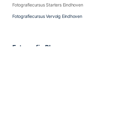
Fotografiecursus Starters Eindhoven
Fotografiecursus Vervolg Eindhoven
Fotografie Blogs
Fotografie Inspiratie & Fotografen
Fotografie Apps & Apparatuur
Fotografie Boeken & Magazines
Fotografie Tips & Tricks
Fotografie Nieuws