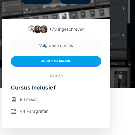
+78
ingeschreven
Volg deze cursus
Ja!, Ik meld me aan.
€250,-
Cursus Inclusief
9 Lessen
44 Paragrafen