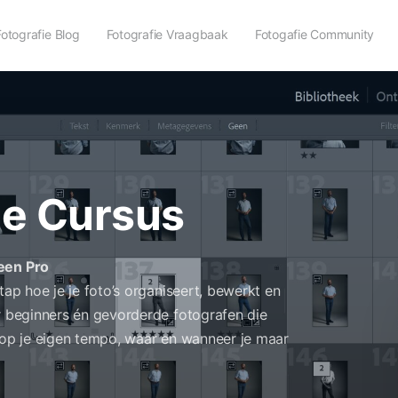
Fotografie Blog
Fotografie Vraagbaak
Fotogafie Community
ne Cursus
 een Pro
tap hoe je je foto’s organiseert, bewerkt en
or beginners én gevorderde fotografen die
n op je eigen tempo, waar en wanneer je maar