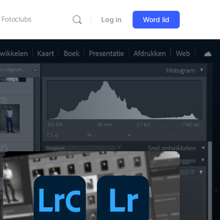
Fotoclubs
Log in
Word lid