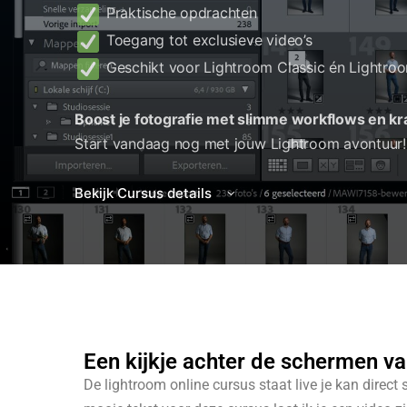
Praktische opdrachten
Toegang tot exclusieve video’s
Geschikt voor Lightroom Classic én Lightroo
Boost je fotografie met slimme workflows en kra
Start vandaag nog met jouw Lightroom avontuur!
Bekijk Cursus details
Een kijkje achter de schermen v
De lightroom online cursus staat live je kan direc