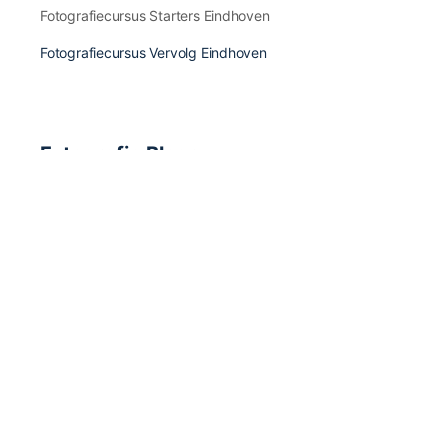
Fotografiecursus Starters Eindhoven
Fotografiecursus Vervolg Eindhoven
Fotografie Blogs
Fotografie Inspiratie & Fotografen
Fotografie Apps & Apparatuur
Fotografie Boeken & Magazines
Fotografie Tips & Tricks
Fotografie Nieuws