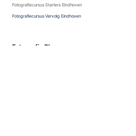
Fotografiecursus Starters Eindhoven
Fotografiecursus Vervolg Eindhoven
Fotografie Blogs
Fotografie Inspiratie & Fotografen
Fotografie Apps & Apparatuur
Fotografie Boeken & Magazines
Fotografie Tips & Tricks
Fotografie Nieuws