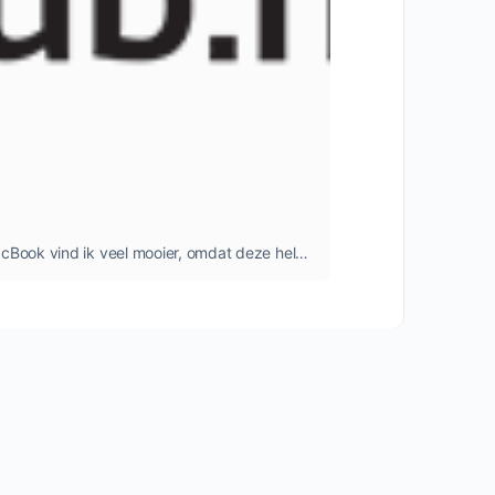
Bij het bewerken van mijn foto's heb ik een al verouderd monitor gekoppeld aan mijn MacBook. Het scherm op de MacBook vind ik veel mooier, omdat deze helder