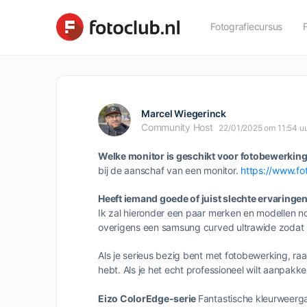
Fotografiecursus
Marcel Wiegerinck
Community Host
22/01/2025 om 11:54 u
Welke monitor is geschikt voor fotobewerkin
bij de aanschaf van een monitor.
https://www.fo
Heeft iemand goede of juist slechte ervaring
Ik zal hieronder een paar merken en modellen n
overigens een samsung curved ultrawide zodat i
Als je serieus bezig bent met fotobewerking, ra
hebt. Als je het echt professioneel wilt aanpakke
Eizo ColorEdge-serie
Fantastische kleurweerg