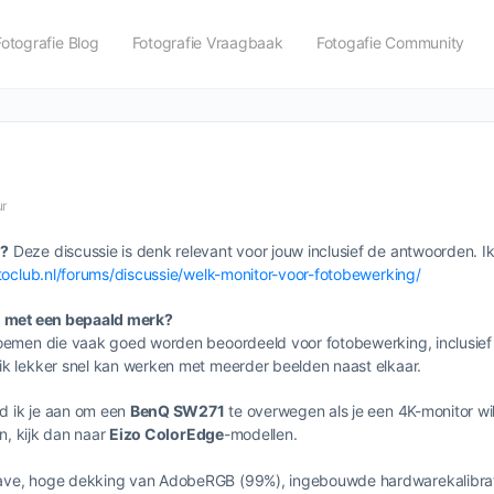
Fotografie Blog
Fotografie Vraagbaak
Fotogafie Community
ur
g?
Deze discussie is denk relevant voor jouw inclusief de antwoorden. I
toclub.nl/forums/discussie/welk-monitor-voor-fotobewerking/
en met een bepaald merk?
oemen die vaak goed worden beoordeeld voor fotobewerking, inclusief e
k lekker snel kan werken met meerder beelden naast elkaar.
ad ik je aan om een
BenQ SW271
te overwegen als je een 4K-monitor wil
n, kijk dan naar
Eizo ColorEdge
-modellen.
ave, hoge dekking van AdobeRGB (99%), ingebouwde hardwarekalibrat