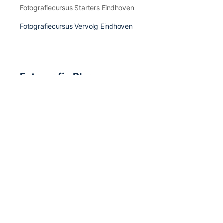
Fotografiecursus Starters Eindhoven
Fotografiecursus Vervolg Eindhoven
Fotografie Blogs
Fotografie Inspiratie & Fotografen
Fotografie Apps & Apparatuur
Fotografie Boeken & Magazines
Fotografie Tips & Tricks
Fotografie Nieuws