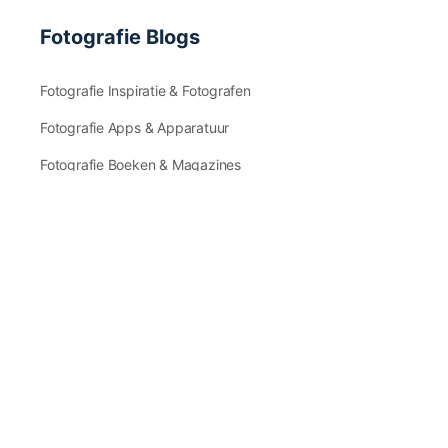
Fotografie Blogs
Fotografie Inspiratie & Fotografen
Fotografie Apps & Apparatuur
Fotografie Boeken & Magazines
Fotografie Tips & Tricks
Fotografie Nieuws
Contact en Service
Zeg ons hallo!
Veel gestelde vragen