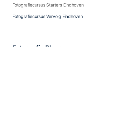
Fotografiecursus Starters Eindhoven
Fotografiecursus Vervolg Eindhoven
Fotografie Blogs
Fotografie Inspiratie & Fotografen
Fotografie Apps & Apparatuur
Fotografie Boeken & Magazines
Fotografie Tips & Tricks
Fotografie Nieuws